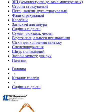
ЗІП (комплектуючі до лазів монтерських)
Стропи страхувальні
Петлі, зацепи, вуса страхувальні
Фали страхувальні
Карабіни
Затискачі для шнура
Сидіння підвісні
Сумки, рюкзаки, чехлы
Взуття спеціального призначення
Сітки для кріплення вантажу
Спецспорядження
Шнур поліамідний
Засоби захисту для рук
Палатки
Головна
/
Каталог товарів
/
Сидіння підвісні