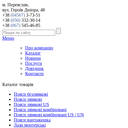
м. Переяслав,
вул. Героїв Дніпра, 48
+38
(04567)
3-73-51
+38
(050)
332-30-14
+38
(067)
545-46-85
Меню
Про компанію
Каталог
Новини
Послуги
Довідник
Контакти
Каталог товарів
Пояси безлямкові
Пояси лямкові
Пояси лямкові US
Пояси лямкові комбіновані
Пояси лямкові комбіновані US / UN
Пояси вантажника
Лази монтерські